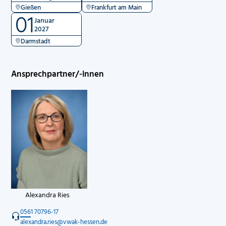
Gießen
Frankfurt am Main
01
Januar
2027
Darmstadt
Ansprechpartner/-innen
Alexandra Ries
0561 70796-17
alexandra.ries@vwak-hessen.de