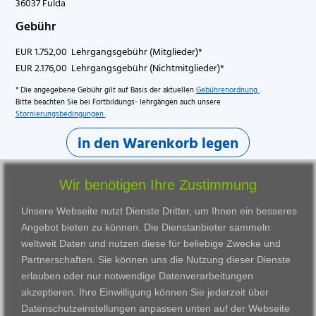
36037 Fulda
Gebühr
EUR 1.752,00 Lehrgangsgebühr (Mitglieder)*
EUR 2.176,00 Lehrgangsgebühr (Nichtmitglieder)*
* Die angegebene Gebühr gilt auf Basis der aktuellen
Gebührenordnung
.
Bitte beachten Sie bei Fortbildungs- lehrgängen auch unsere
Stornierungsbedingungen
.
in den Warenkorb legen
Wir benötigen Ihre Zustimmung
Unsere Webseite nutzt Dienste Dritter, um Ihnen ein besseres
Angebot bieten zu können. Die Dienstanbieter sammeln
weltweit Daten und nutzen diese für beliebige Zwecke und
Partnerschaften. Sie können uns die Nutzung dieser Dienste
erlauben oder nur notwendige Datenverarbeitungen
VWAK
Standorte
Bildungsangebot
akzeptieren. Ihre Einwilligung können Sie jederzeit über
Karriere
Darmstadt
Ausbildung
Datenschutzeinstellungen anpassen
unten auf der Webseite