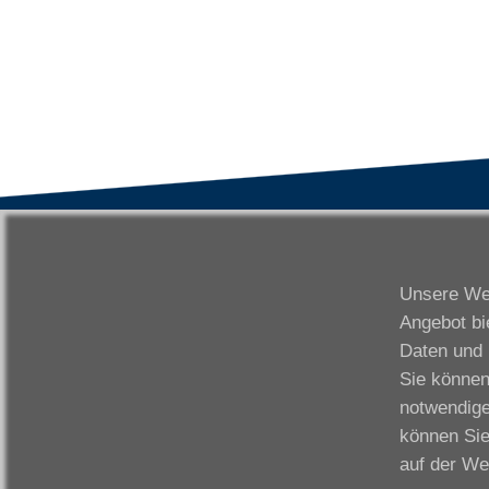
VWAK
S
Karriere
Da
Unsere Web
Links
Fr
Angebot bi
Kontakt
Fu
Daten und 
Download
Gi
Sie können
Impressum
Ka
notwendige
Datenschutzerklärung
W
können Sie
Fo
auf der We