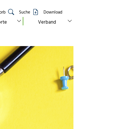
orb
Suche
Download
show submenu for “standorte”
show submenu for “verband”
rte
Verband