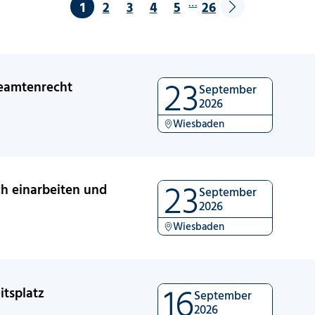
…
1
2
3
4
5
26
23
Beamtenrecht
September
2026
Wiesbaden
23
ch einarbeiten und
September
2026
Wiesbaden
16
tsplatz
September
2026