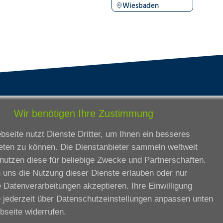
Wiesbaden
tandorte
Bildungsangebot
Wir benötigen Ihre Zustimmung
rmstadt
Ausbildung
seite nutzt Dienste Dritter, um Ihnen ein besseres
ankfurt am Main
Zertifikatslehrgänge
eten zu können. Die Dienstanbieter sammeln weltweit
lda
Fortbildung
nutzen diese für beliebige Zwecke und Partnerschaften.
eßen
 uns die Nutzung dieser Dienste erlauben oder nur
ssel
 Datenverarbeitungen akzeptieren. Ihre Einwilligung
iesbaden
 jederzeit über
Datenschutzeinstellungen anpassen
unten
rtbildungszentrum
bseite widerrufen.