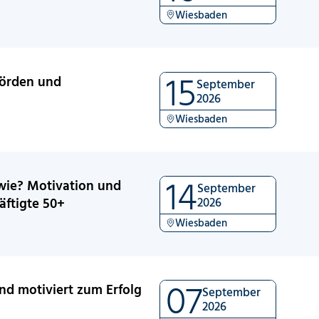
Wiesbaden
15
hörden und
September
2026
Wiesbaden
14
 wie? Motivation und
September
äftigte 50+
2026
Wiesbaden
07
nd motiviert zum Erfolg
September
2026