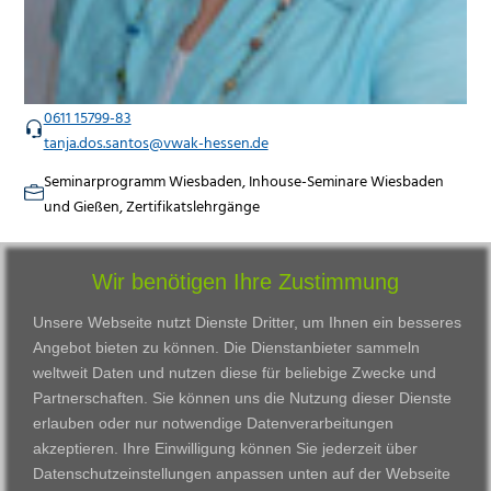
0611 15799-83
tanja.dos.santos@vwak-hessen.de
Seminarprogramm Wiesbaden, Inhouse-Seminare Wiesbaden
und Gießen, Zertifikatslehrgänge
Wir benötigen Ihre Zustimmung
Unsere Webseite nutzt Dienste Dritter, um Ihnen ein besseres
Angebot bieten zu können. Die Dienstanbieter sammeln
weltweit Daten und nutzen diese für beliebige Zwecke und
Partnerschaften. Sie können uns die Nutzung dieser Dienste
erlauben oder nur notwendige Datenverarbeitungen
VWAK
Standorte
Bildungsangebot
akzeptieren. Ihre Einwilligung können Sie jederzeit über
Karriere
Darmstadt
Ausbildung
Datenschutzeinstellungen anpassen
unten auf der Webseite