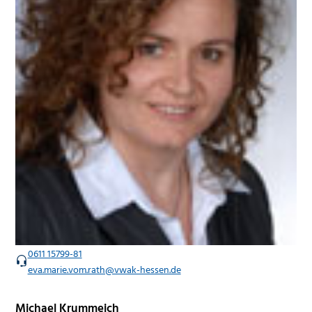
0611 15799-81
eva.marie.vom.rath@vwak-hessen.de
Michael Krummeich