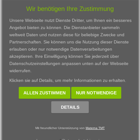
Wir benötigen Ihre Zustimmung
Unsere Webseite nutzt Dienste Dritter, um Ihnen ein besseres
Angebot bieten zu können. Die Dienstanbieter sammeln
weltweit Daten und nutzen diese für beliebige Zwecke und
Partnerschaften. Sie können uns die Nutzung dieser Dienste
erlauben oder nur notwendige Datenverarbeitungen
VWAK
Standorte
Bildungsangebot
akzeptieren. Ihre Einwilligung können Sie jederzeit über
Karriere
Darmstadt
Ausbildung
Datenschutzeinstellungen anpassen
unten auf der Webseite
Links
Frankfurt am Main
Zertifikatslehrgänge
widerrufen.
Kontakt
Fulda
Fortbildung
Klicken sie auf
Details
, um mehr Informationen zu erhalten.
Download
Gießen
Impressum
Kassel
ALLEN ZUSTIMMEN
NUR NOTWENDIGE
Datenschutzerklärung
Wiesbaden
Fortbildungszentrum
DETAILS
Datenschutzeinstellungen anpassen
Mit freundlicher Unterstützung von
Materna TMT
© 2002 - 2026 Materna TMT GmbH, powered by CARUSO