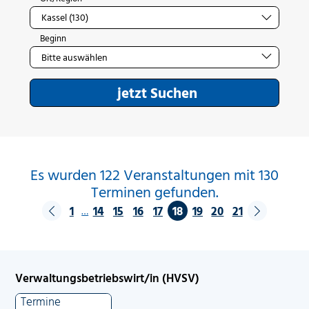
Beginn
jetzt Suchen
Es wurden 122 Veranstaltungen mit 130
Terminen gefunden.
1
14
15
16
17
18
19
20
21
…
Verwaltungsbetriebswirt/in (HVSV)
Termine