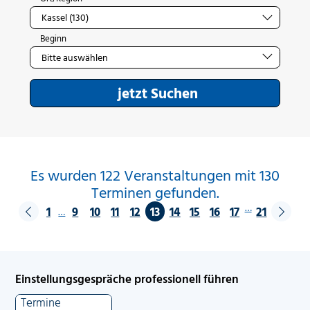
Beginn
jetzt Suchen
Es wurden 122 Veranstaltungen mit 130
Terminen gefunden.
…
1
9
10
11
12
13
14
15
16
17
21
…
Einstellungsgespräche professionell führen
Termine