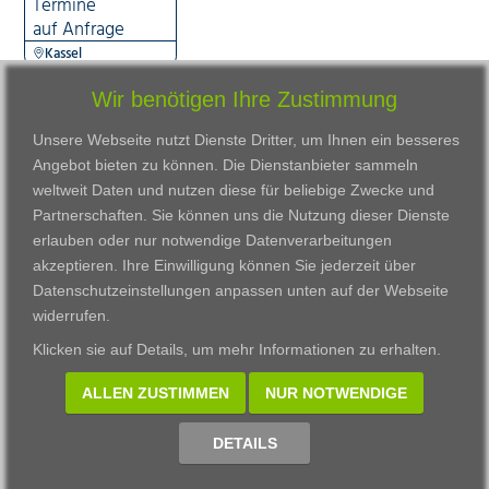
Termine
auf Anfrage
Kassel
Wir benötigen Ihre Zustimmung
Unsere Webseite nutzt Dienste Dritter, um Ihnen ein besseres
Angebot bieten zu können. Die Dienstanbieter sammeln
weltweit Daten und nutzen diese für beliebige Zwecke und
Partnerschaften. Sie können uns die Nutzung dieser Dienste
erlauben oder nur notwendige Datenverarbeitungen
VWAK
Standorte
Bildungsangebot
akzeptieren. Ihre Einwilligung können Sie jederzeit über
Karriere
Darmstadt
Ausbildung
Datenschutzeinstellungen anpassen
unten auf der Webseite
Links
Frankfurt am Main
Zertifikatslehrgänge
widerrufen.
Kontakt
Fulda
Fortbildung
Klicken sie auf
Details
, um mehr Informationen zu erhalten.
Download
Gießen
Impressum
Kassel
ALLEN ZUSTIMMEN
NUR NOTWENDIGE
Datenschutzerklärung
Wiesbaden
Fortbildungszentrum
DETAILS