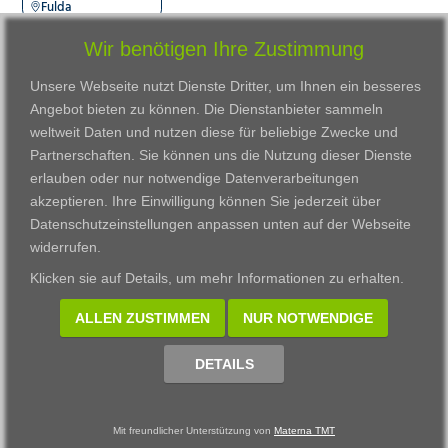
Fulda
Wir benötigen Ihre Zustimmung
Unsere Webseite nutzt Dienste Dritter, um Ihnen ein besseres
Angebot bieten zu können. Die Dienstanbieter sammeln
weltweit Daten und nutzen diese für beliebige Zwecke und
Partnerschaften. Sie können uns die Nutzung dieser Dienste
erlauben oder nur notwendige Datenverarbeitungen
VWAK
Standorte
Bildungsangebot
akzeptieren. Ihre Einwilligung können Sie jederzeit über
Karriere
Darmstadt
Ausbildung
Datenschutzeinstellungen anpassen
unten auf der Webseite
Links
Frankfurt am Main
Zertifikatslehrgänge
widerrufen.
Kontakt
Fulda
Fortbildung
Klicken sie auf
Details
, um mehr Informationen zu erhalten.
Download
Gießen
Impressum
Kassel
ALLEN ZUSTIMMEN
NUR NOTWENDIGE
Datenschutzerklärung
Wiesbaden
Fortbildungszentrum
DETAILS
Datenschutzeinstellungen anpassen
Mit freundlicher Unterstützung von
Materna TMT
© 2002 - 2026 Materna TMT GmbH, powered by CARUSO