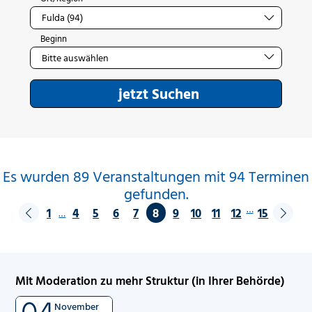
Beginn
jetzt Suchen
Es wurden 89 Veranstaltungen mit 94 Terminen
gefunden.
…
1
4
5
6
7
8
9
10
11
12
15
…
Mit Moderation zu mehr Struktur (in Ihrer Behörde)
04
November