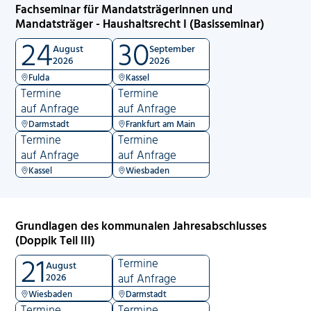
Fachseminar für Mandatsträgerinnen und
Mandatsträger - Haushaltsrecht I (Basisseminar)
24
30
August
September
2026
2026
Fulda
Kassel
Termine
Termine
auf Anfrage
auf Anfrage
Darmstadt
Frankfurt am Main
Termine
Termine
auf Anfrage
auf Anfrage
Kassel
Wiesbaden
Grundlagen des kommunalen Jahresabschlusses
(Doppik Teil III)
21
Termine
August
2026
auf Anfrage
Wiesbaden
Darmstadt
Termine
Termine