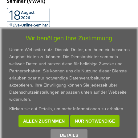
Seminar (VWAK)
18
August
2026
Live-Online-Seminar
Wir benötigen Ihre Zustimmung
Unsere Webseite nutzt Dienste Dritter, um Ihnen ein besseres
Angebot bieten zu können. Die Dienstanbieter sammeln
weltweit Daten und nutzen diese für beliebige Zwecke und
Partnerschaften. Sie können uns die Nutzung dieser Dienste
erlauben oder nur notwendige Datenverarbeitungen
VWAK
Standorte
Bildungsangebot
akzeptieren. Ihre Einwilligung können Sie jederzeit über
Karriere
Darmstadt
Ausbildung
Datenschutzeinstellungen anpassen
unten auf der Webseite
Links
Frankfurt am Main
Zertifikatslehrgänge
widerrufen.
Kontakt
Fulda
Fortbildung
Klicken sie auf
Details
, um mehr Informationen zu erhalten.
Download
Gießen
Impressum
Kassel
ALLEN ZUSTIMMEN
NUR NOTWENDIGE
Datenschutzerklärung
Wiesbaden
Fortbildungszentrum
DETAILS