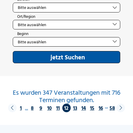
Ort/Region
Beginn
jetzt Suchen
Es wurden 347 Veranstaltungen mit 716
Terminen gefunden.
…
1
8
9
10
11
12
13
14
15
16
58
…