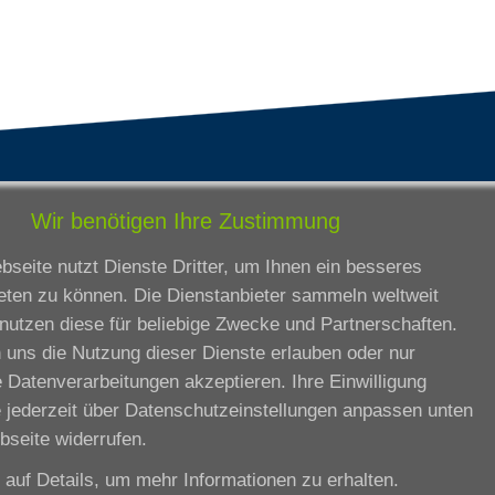
tandorte
Bildungsangebot
Wir benötigen Ihre Zustimmung
rmstadt
Ausbildung
seite nutzt Dienste Dritter, um Ihnen ein besseres
ankfurt am Main
Zertifikatslehrgänge
eten zu können. Die Dienstanbieter sammeln weltweit
lda
Fortbildung
nutzen diese für beliebige Zwecke und Partnerschaften.
eßen
 uns die Nutzung dieser Dienste erlauben oder nur
ssel
 Datenverarbeitungen akzeptieren. Ihre Einwilligung
iesbaden
 jederzeit über
Datenschutzeinstellungen anpassen
unten
rtbildungszentrum
bseite widerrufen.
e auf
Details
, um mehr Informationen zu erhalten.
Datenschutzeinstellungen anpassen