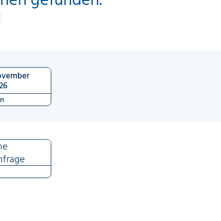
ovember
26
en
ne
nfrage