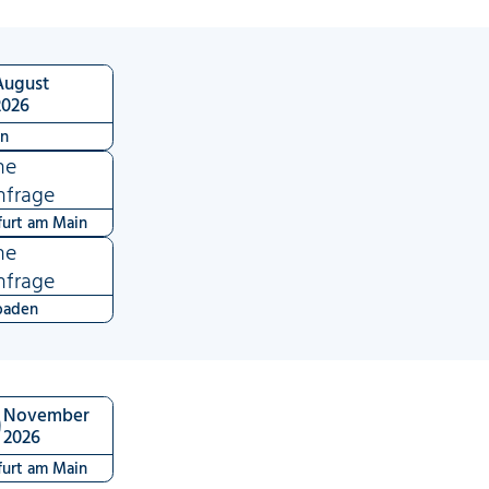
August
2026
en
ne
nfrage
furt am Main
ne
nfrage
baden
9
November
2026
furt am Main