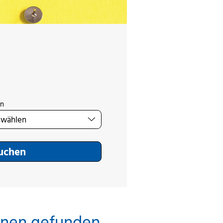
on
Suchen
inen gefunden.