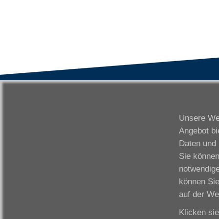
VWAK
S
Karriere
Da
Unsere Web
Links
Fr
Angebot bi
Kontakt
Fu
Daten und 
Download
Gi
Sie können
Impressum
Ka
notwendige
Datenschutzerklärung
W
können Sie
Fo
auf der We
Klicken si