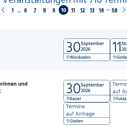
…
1
6
7
8
9
10
11
12
13
14
58
…
30
11
September
N
2026
20
Wiesbaden
Gieß
30
erinnen und
Termi
September
t
2026
auf A
Kassel
Fulda
Termine
auf Anfrage
Gießen