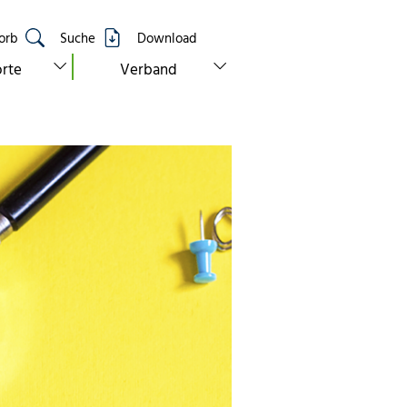
orb
Suche
Download
show submenu for “standorte”
show submenu for “verband”
rte
Verband