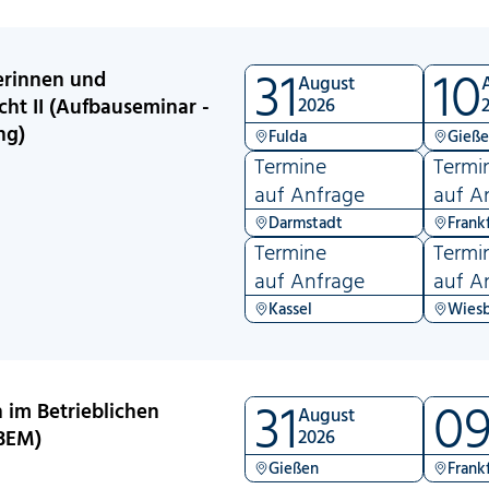
31
10
erinnen und
August
ht II (Aufbauseminar -
2026
ng)
Fulda
Gieß
Termine
Termi
auf Anfrage
auf A
Darmstadt
Frank
Termine
Termi
auf Anfrage
auf A
Kassel
Wies
31
0
 im Betrieblichen
August
BEM)
2026
Gießen
Frank