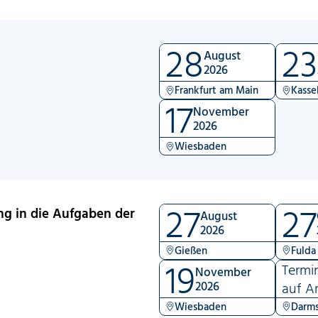
28
23
t
August
2026
Frankfurt am Main
Kasse
17
November
2026
Wiesbaden
27
27
ng in die Aufgaben der
August
2026
Gießen
Fulda
19
Termi
November
2026
auf A
Wiesbaden
Darms