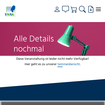
Alle Details
nochmal
genau fokussiert
Diese Veranstaltung ist leider nicht mehr Verfügbar!
Hier geht es zu unserer
.
Seminarübersicht
VWAK
Standorte
Bildungsangebot