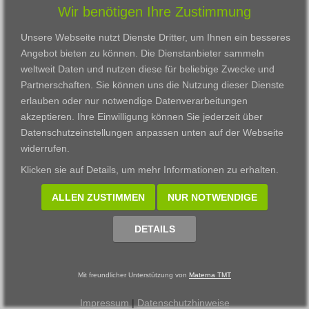
Wir benötigen Ihre Zustimmung
Karriere
Darmstadt
Ausbildung
Links
Frankfurt am Main
Zertifikatslehrgänge
Unsere Webseite nutzt Dienste Dritter, um Ihnen ein besseres
Kontakt
Fulda
Fortbildung
Angebot bieten zu können. Die Dienstanbieter sammeln
Download
Gießen
weltweit Daten und nutzen diese für beliebige Zwecke und
Impressum
Kassel
Partnerschaften. Sie können uns die Nutzung dieser Dienste
Datenschutzerklärung
Wiesbaden
erlauben oder nur notwendige Datenverarbeitungen
Fortbildungszentrum
akzeptieren. Ihre Einwilligung können Sie jederzeit über
Datenschutzeinstellungen anpassen
unten auf der Webseite
Datenschutzeinstellungen anpassen
widerrufen.
© 2002 - 2026 Materna TMT GmbH, powered by CARUSO
Klicken sie auf
Details
, um mehr Informationen zu erhalten.
ALLEN ZUSTIMMEN
NUR NOTWENDIGE
DETAILS
Mit freundlicher Unterstützung von
Materna TMT
Impressum
|
Datenschutzhinweise