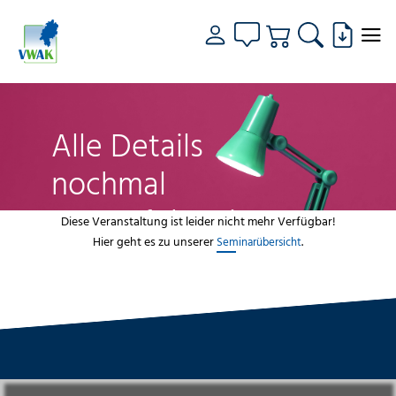
Alle Details
nochmal
genau fokussiert
Diese Veranstaltung ist leider nicht mehr Verfügbar!
Hier geht es zu unserer
.
Seminarübersicht
VWAK
Standorte
Bildungsangebot