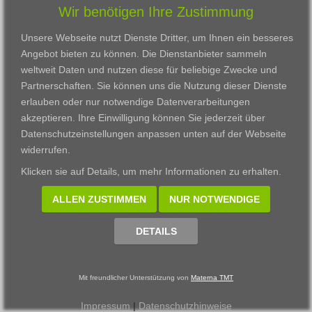
Wir benötigen Ihre Zustimmung
Karriere
Darmstadt
Ausbildung
Links
Frankfurt am Main
Zertifikatslehrgänge
Unsere Webseite nutzt Dienste Dritter, um Ihnen ein besseres
Kontakt
Fulda
Fortbildung
Angebot bieten zu können. Die Dienstanbieter sammeln
Download
Gießen
weltweit Daten und nutzen diese für beliebige Zwecke und
Impressum
Kassel
Partnerschaften. Sie können uns die Nutzung dieser Dienste
Datenschutzerklärung
Wiesbaden
erlauben oder nur notwendige Datenverarbeitungen
Fortbildungszentrum
akzeptieren. Ihre Einwilligung können Sie jederzeit über
Datenschutzeinstellungen anpassen
unten auf der Webseite
Datenschutzeinstellungen anpassen
widerrufen.
© 2002 - 2026 Materna TMT GmbH, powered by CARUSO
Klicken sie auf
Details
, um mehr Informationen zu erhalten.
ALLEN ZUSTIMMEN
NUR NOTWENDIGE
DETAILS
Mit freundlicher Unterstützung von
Materna TMT
Impressum
|
Datenschutzhinweise