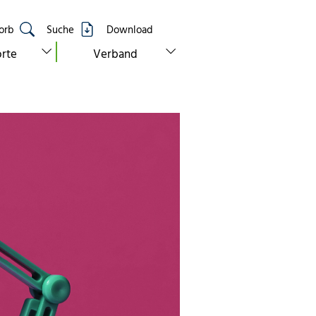
orb
Suche
Download
show submenu for “standorte”
show submenu for “verband”
rte
Verband