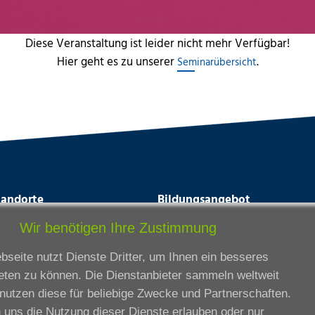
Diese Veranstaltung ist leider nicht mehr Verfügbar!
Hier geht es zu unserer
.
Seminarübersicht
tandorte
Bildungsangebot
rmstadt
Ausbildung
Wir benötigen Ihre Zustimmung
ankfurt am Main
Zertifikatslehrgänge
seite nutzt Dienste Dritter, um Ihnen ein besseres
lda
Fortbildung
eten zu können. Die Dienstanbieter sammeln weltweit
eßen
nutzen diese für beliebige Zwecke und Partnerschaften.
ssel
 uns die Nutzung dieser Dienste erlauben oder nur
iesbaden