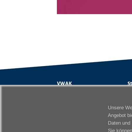
VWAK
S
Karriere
Da
Links
Fr
Unsere Web
Kontakt
Fu
Angebot bi
Download
Gi
Daten und 
Impressum
Ka
Sie können
Datenschutzerklärung
W