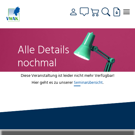
Alle Details
nochmal
genau fokussiert
Diese Veranstaltung ist leider nicht mehr Verfügbar!
Hier geht es zu unserer
.
Seminarübersicht
VWAK
Standorte
Bildungsangebot