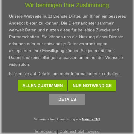
Wir benötigen Ihre Zustimmung
Karriere
Darmstadt
Ausbildung
Links
Frankfurt am Main
Zertifikatslehrgänge
Unsere Webseite nutzt Dienste Dritter, um Ihnen ein besseres
Kontakt
Fulda
Fortbildung
Angebot bieten zu können. Die Dienstanbieter sammeln
Download
Gießen
weltweit Daten und nutzen diese für beliebige Zwecke und
Impressum
Kassel
Partnerschaften. Sie können uns die Nutzung dieser Dienste
Datenschutzerklärung
Wiesbaden
erlauben oder nur notwendige Datenverarbeitungen
Fortbildungszentrum
akzeptieren. Ihre Einwilligung können Sie jederzeit über
Datenschutzeinstellungen anpassen
unten auf der Webseite
Datenschutzeinstellungen anpassen
widerrufen.
© 2002 - 2026 Materna TMT GmbH, powered by CARUSO
Klicken sie auf
Details
, um mehr Informationen zu erhalten.
ALLEN ZUSTIMMEN
NUR NOTWENDIGE
DETAILS
Mit freundlicher Unterstützung von
Materna TMT
Impressum
|
Datenschutzhinweise