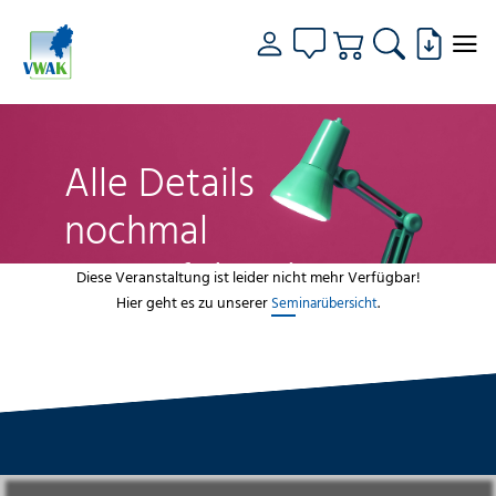
Alle Details
nochmal
genau fokussiert
Diese Veranstaltung ist leider nicht mehr Verfügbar!
Hier geht es zu unserer
.
Seminarübersicht
VWAK
Standorte
Bildungsangebot