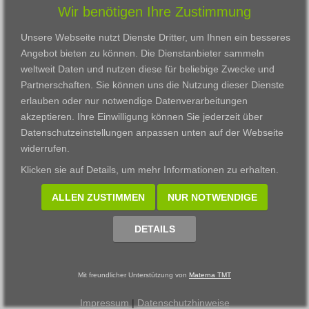
Wir benötigen Ihre Zustimmung
Karriere
Darmstadt
Ausbildung
Links
Frankfurt am Main
Zertifikatslehrgänge
Unsere Webseite nutzt Dienste Dritter, um Ihnen ein besseres
Kontakt
Fulda
Fortbildung
Angebot bieten zu können. Die Dienstanbieter sammeln
Download
Gießen
weltweit Daten und nutzen diese für beliebige Zwecke und
Impressum
Kassel
Partnerschaften. Sie können uns die Nutzung dieser Dienste
Datenschutzerklärung
Wiesbaden
erlauben oder nur notwendige Datenverarbeitungen
Fortbildungszentrum
akzeptieren. Ihre Einwilligung können Sie jederzeit über
Datenschutzeinstellungen anpassen
unten auf der Webseite
Datenschutzeinstellungen anpassen
widerrufen.
© 2002 - 2026 Materna TMT GmbH, powered by CARUSO
Klicken sie auf
Details
, um mehr Informationen zu erhalten.
ALLEN ZUSTIMMEN
NUR NOTWENDIGE
DETAILS
Mit freundlicher Unterstützung von
Materna TMT
Impressum
|
Datenschutzhinweise