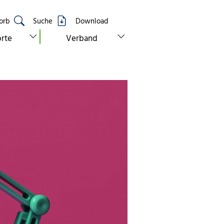
orb
Suche
Download
show submenu for “standorte”
show submenu for “verband”
rte
Verband