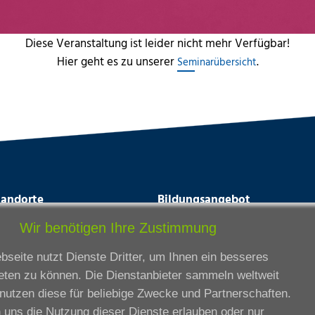
Diese Veranstaltung ist leider nicht mehr Verfügbar!
Hier geht es zu unserer
.
Seminarübersicht
tandorte
Bildungsangebot
rmstadt
Ausbildung
Wir benötigen Ihre Zustimmung
ankfurt am Main
Zertifikatslehrgänge
seite nutzt Dienste Dritter, um Ihnen ein besseres
lda
Fortbildung
eten zu können. Die Dienstanbieter sammeln weltweit
eßen
nutzen diese für beliebige Zwecke und Partnerschaften.
ssel
 uns die Nutzung dieser Dienste erlauben oder nur
iesbaden