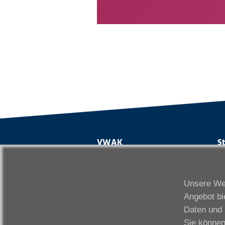
VWAK
S
Karriere
Da
Links
Fr
Unsere Web
Kontakt
Fu
Angebot bi
Download
Gi
Daten und 
Impressum
Ka
Sie können
Datenschutzerklärung
W