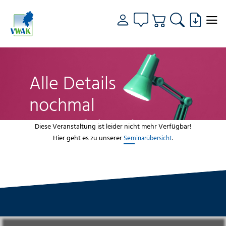
Alle Details
nochmal
genau fokussiert
Diese Veranstaltung ist leider nicht mehr Verfügbar!
Hier geht es zu unserer
.
Seminarübersicht
VWAK
Standorte
Bildungsangebot