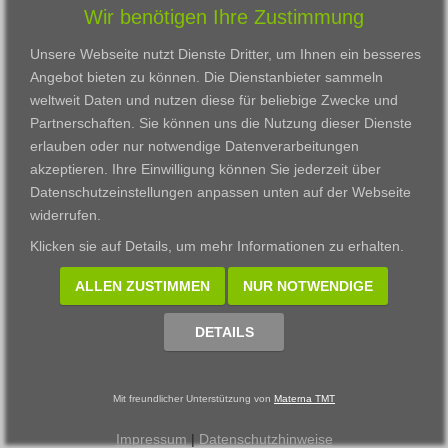
Wir benötigen Ihre Zustimmung
Karriere
Darmstadt
Ausbildung
Links
Frankfurt am Main
Zertifikatslehrgänge
Unsere Webseite nutzt Dienste Dritter, um Ihnen ein besseres
Kontakt
Fulda
Fortbildung
Angebot bieten zu können. Die Dienstanbieter sammeln
Download
Gießen
weltweit Daten und nutzen diese für beliebige Zwecke und
Impressum
Kassel
Partnerschaften. Sie können uns die Nutzung dieser Dienste
Datenschutzerklärung
Wiesbaden
erlauben oder nur notwendige Datenverarbeitungen
Fortbildungszentrum
akzeptieren. Ihre Einwilligung können Sie jederzeit über
Datenschutzeinstellungen anpassen
unten auf der Webseite
Datenschutzeinstellungen anpassen
widerrufen.
© 2002 - 2026 Materna TMT GmbH, powered by CARUSO
Klicken sie auf
Details
, um mehr Informationen zu erhalten.
ALLEN ZUSTIMMEN
NUR NOTWENDIGE
DETAILS
Mit freundlicher Unterstützung von
Materna TMT
Impressum
|
Datenschutzhinweise