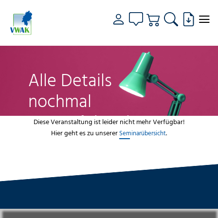
Alle Details
nochmal
genau fokussiert
Diese Veranstaltung ist leider nicht mehr Verfügbar!
Hier geht es zu unserer
.
Seminarübersicht
VWAK
Standorte
Bildungsangebot