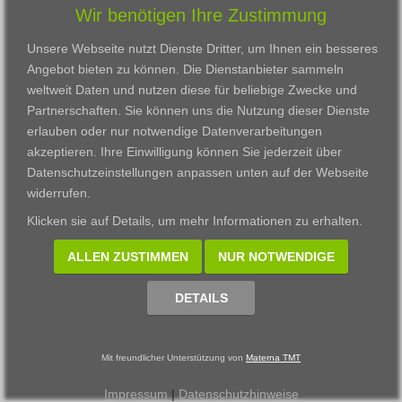
Wir benötigen Ihre Zustimmung
Karriere
Darmstadt
Ausbildung
Links
Frankfurt am Main
Zertifikatslehrgänge
Unsere Webseite nutzt Dienste Dritter, um Ihnen ein besseres
Kontakt
Fulda
Fortbildung
Angebot bieten zu können. Die Dienstanbieter sammeln
Download
Gießen
weltweit Daten und nutzen diese für beliebige Zwecke und
Impressum
Kassel
Partnerschaften. Sie können uns die Nutzung dieser Dienste
Datenschutzerklärung
Wiesbaden
erlauben oder nur notwendige Datenverarbeitungen
Fortbildungszentrum
akzeptieren. Ihre Einwilligung können Sie jederzeit über
Datenschutzeinstellungen anpassen
unten auf der Webseite
Datenschutzeinstellungen anpassen
widerrufen.
© 2002 - 2026 Materna TMT GmbH, powered by CARUSO
Klicken sie auf
Details
, um mehr Informationen zu erhalten.
ALLEN ZUSTIMMEN
NUR NOTWENDIGE
DETAILS
Mit freundlicher Unterstützung von
Materna TMT
Impressum
|
Datenschutzhinweise