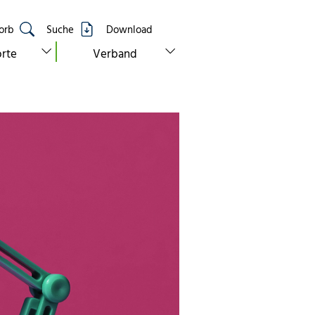
orb
Suche
Download
show submenu for “standorte”
show submenu for “verband”
rte
Verband