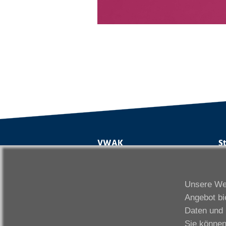
VWAK
S
Karriere
Da
Links
Fr
Unsere Web
Kontakt
Fu
Angebot bi
Download
Gi
Daten und 
Impressum
Ka
Sie können
Datenschutzerklärung
W