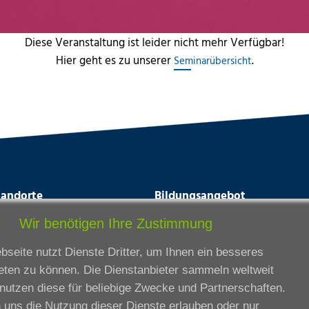
Diese Veranstaltung ist leider nicht mehr Verfügbar!
Hier geht es zu unserer
.
Seminarübersicht
tandorte
Bildungsangebot
rmstadt
Ausbildung
Wir benötigen Ihre Zustimmung
ankfurt am Main
Zertifikatslehrgänge
seite nutzt Dienste Dritter, um Ihnen ein besseres
lda
Fortbildung
eten zu können. Die Dienstanbieter sammeln weltweit
eßen
nutzen diese für beliebige Zwecke und Partnerschaften.
ssel
 uns die Nutzung dieser Dienste erlauben oder nur
iesbaden