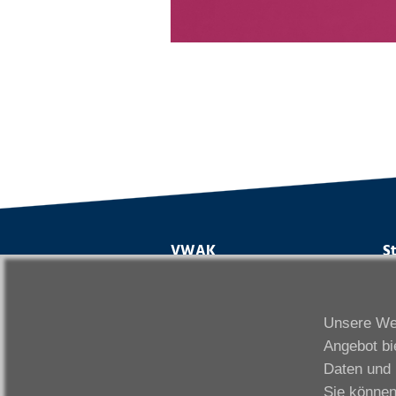
VWAK
S
Karriere
Da
Links
Fr
Unsere Web
Kontakt
Fu
Angebot bi
Download
Gi
Daten und 
Impressum
Ka
Sie können
Datenschutzerklärung
W