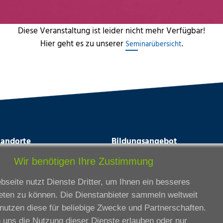
Diese Veranstaltung ist leider nicht mehr Verfügbar!
Hier geht es zu unserer
.
Seminarübersicht
tandorte
Bildungsangebot
rmstadt
Ausbildung
Wir benötigen Ihre Zustimmung
ankfurt am Main
Zertifikatslehrgänge
seite nutzt Dienste Dritter, um Ihnen ein besseres
lda
Fortbildung
eten zu können. Die Dienstanbieter sammeln weltweit
eßen
nutzen diese für beliebige Zwecke und Partnerschaften.
ssel
 uns die Nutzung dieser Dienste erlauben oder nur
iesbaden