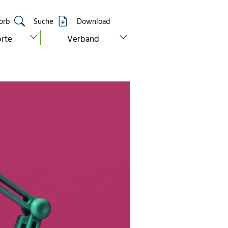
orb
Suche
Download
show submenu for “standorte”
show submenu for “verband”
rte
Verband