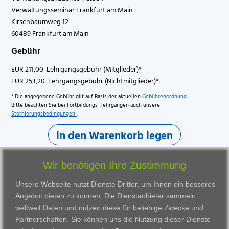
Verwaltungsseminar Frankfurt am Main
Kirschbaumweg 12
60489 Frankfurt am Main
Gebühr
EUR 211,00 Lehrgangsgebühr (Mitglieder)*
EUR 253,20 Lehrgangsgebühr (Nichtmitglieder)*
* Die angegebene Gebühr gilt auf Basis der aktuellen
Gebührenordnung
.
Bitte beachten Sie bei Fortbildungs- lehrgängen auch unsere
Stornierungsbedingungen
.
in den Warenkorb legen
Wir benötigen Ihre Zustimmung
Unsere Webseite nutzt Dienste Dritter, um Ihnen ein besseres
Angebot bieten zu können. Die Dienstanbieter sammeln
weltweit Daten und nutzen diese für beliebige Zwecke und
Partnerschaften. Sie können uns die Nutzung dieser Dienste