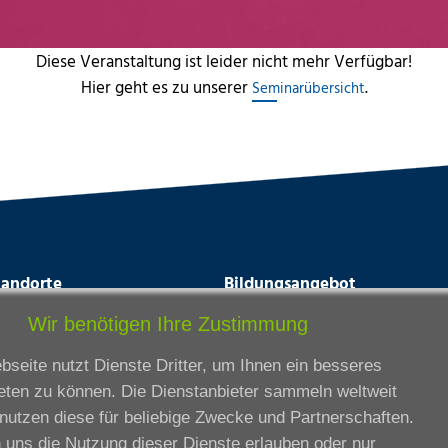
Diese Veranstaltung ist leider nicht mehr Verfügbar!
Hier geht es zu unserer
.
Seminarübersicht
tandorte
Bildungsangebot
rmstadt
Ausbildung
Wir benötigen Ihre Zustimmung
ankfurt am Main
Zertifikatslehrgänge
seite nutzt Dienste Dritter, um Ihnen ein besseres
lda
Fortbildung
eten zu können. Die Dienstanbieter sammeln weltweit
eßen
nutzen diese für beliebige Zwecke und Partnerschaften.
ssel
 uns die Nutzung dieser Dienste erlauben oder nur
iesbaden