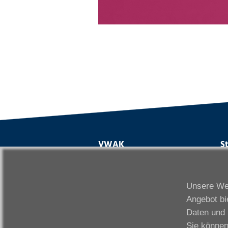
VWAK
S
Karriere
Da
Links
Fr
Unsere Web
Kontakt
Fu
Angebot bi
Download
Gi
Daten und 
Impressum
Ka
Sie können
Datenschutzerklärung
W