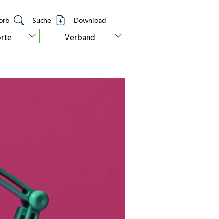
orb
Suche
Download
show submenu for “standorte”
show submenu for “verband”
rte
Verband