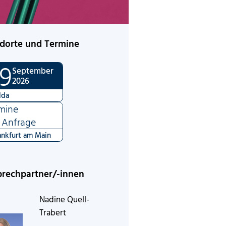
dorte und Termine
9
September
2026
lda
mine
 Anfrage
ankfurt am Main
rechpartner/-innen
Nadine Quell-
Trabert