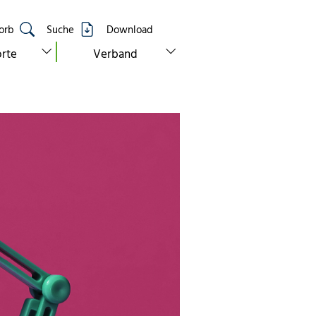
orb
Suche
Download
show submenu for “standorte”
show submenu for “verband”
rte
Verband