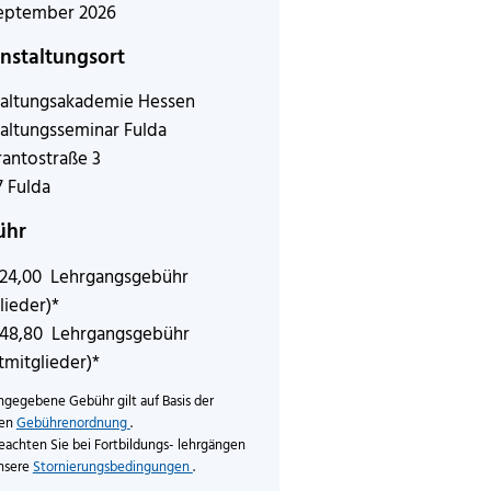
September 2026
nstaltungsort
altungsakademie Hessen
altungsseminar Fulda
antostraße 3
 Fulda
ühr
124,00 Lehrgangsgebühr
lieder)*
148,80 Lehrgangsgebühr
tmitglieder)*
ngegebene Gebühr gilt auf Basis der
len
Gebührenordnung
.
eachten Sie bei Fortbildungs- lehrgängen
nsere
Stornierungsbedingungen
.