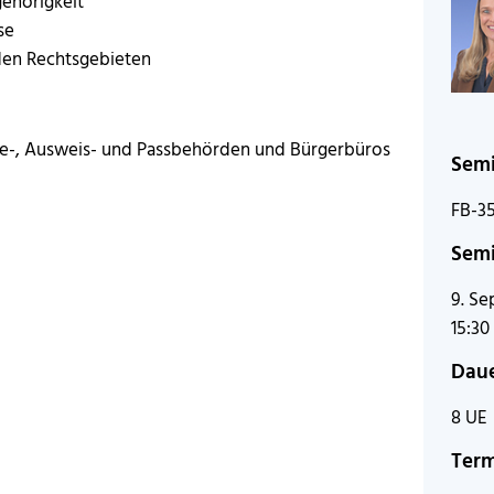
ehörigkeit
se
den Rechtsgebieten
e-, Ausweis- und Passbehörden und Bürgerbüros
Sem
FB-35
Semi
9. Se
15:30
Dau
8 UE
Ter