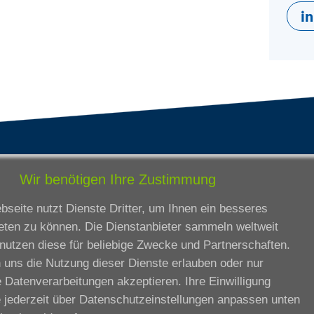
i
tandorte
Bildungsangebot
Wir benötigen Ihre Zustimmung
rmstadt
Ausbildung
seite nutzt Dienste Dritter, um Ihnen ein besseres
ankfurt am Main
Zertifikatslehrgänge
eten zu können. Die Dienstanbieter sammeln weltweit
lda
Fortbildung
nutzen diese für beliebige Zwecke und Partnerschaften.
eßen
 uns die Nutzung dieser Dienste erlauben oder nur
ssel
 Datenverarbeitungen akzeptieren. Ihre Einwilligung
iesbaden
 jederzeit über
Datenschutzeinstellungen anpassen
unten
rtbildungszentrum