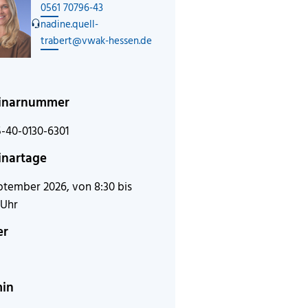
0561 70796-43
nadine.quell-
trabert@vwak-hessen.de
inarnummer
-40-0130-6301
nartage
ptember 2026, von 8:30 bis
 Uhr
er
min