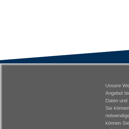
VWAK
S
Karriere
Da
Unsere Web
Links
Fr
Angebot bi
Kontakt
Fu
Daten und 
Download
Gi
Sie können
Impressum
Ka
notwendige
Datenschutzerklärung
W
können Sie
Fo