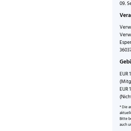
09. 
Vera
Verw
Verw
Esper
36037
Geb
EUR 
(Mitg
EUR 
(Nich
* Die a
aktuel
Bitte b
auch u