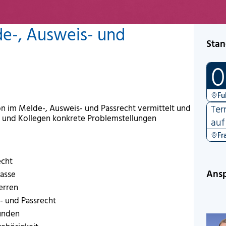
de-, Ausweis- und
Stan
0
Fu
Ter
on im Melde-, Ausweis- und Passrecht vermittelt und
n und Kollegen konkrete Problemstellungen
auf
Fr
echt
Ansp
lasse
erren
- und Passrecht
unden