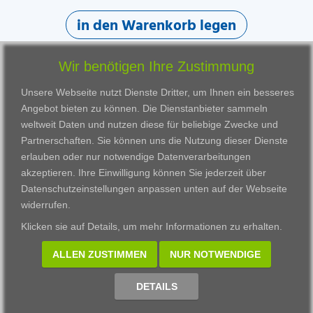
in den Warenkorb legen
Wir benötigen Ihre Zustimmung
Unsere Webseite nutzt Dienste Dritter, um Ihnen ein besseres
Angebot bieten zu können. Die Dienstanbieter sammeln
weltweit Daten und nutzen diese für beliebige Zwecke und
Partnerschaften. Sie können uns die Nutzung dieser Dienste
erlauben oder nur notwendige Datenverarbeitungen
VWAK
Standorte
Bildungsangebot
akzeptieren. Ihre Einwilligung können Sie jederzeit über
Karriere
Darmstadt
Ausbildung
Datenschutzeinstellungen anpassen
unten auf der Webseite
Links
Frankfurt am Main
Zertifikatslehrgänge
widerrufen.
Kontakt
Fulda
Fortbildung
Klicken sie auf
Details
, um mehr Informationen zu erhalten.
Download
Gießen
Impressum
Kassel
ALLEN ZUSTIMMEN
NUR NOTWENDIGE
Datenschutzerklärung
Wiesbaden
Fortbildungszentrum
DETAILS