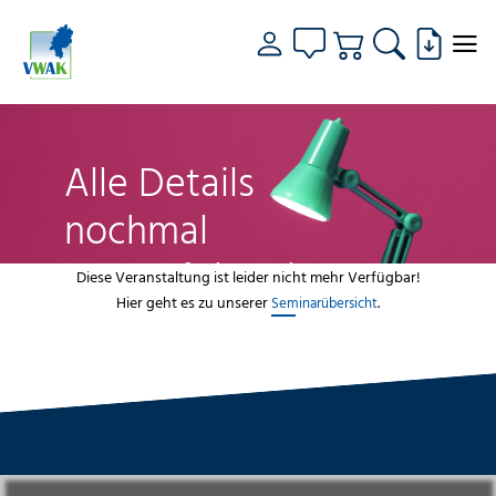
Alle Details
nochmal
genau fokussiert
Diese Veranstaltung ist leider nicht mehr Verfügbar!
Hier geht es zu unserer
.
Seminarübersicht
VWAK
Standorte
Bildungsangebot