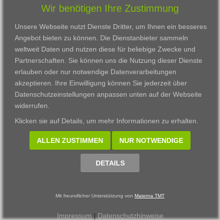
Wir benötigen Ihre Zustimmung
Karriere
Darmstadt
Ausbildung
Links
Frankfurt am Main
Zertifikatslehrgänge
Unsere Webseite nutzt Dienste Dritter, um Ihnen ein besseres
Kontakt
Fulda
Fortbildung
Angebot bieten zu können. Die Dienstanbieter sammeln
Download
Gießen
weltweit Daten und nutzen diese für beliebige Zwecke und
Impressum
Kassel
Partnerschaften. Sie können uns die Nutzung dieser Dienste
Datenschutzerklärung
Wiesbaden
erlauben oder nur notwendige Datenverarbeitungen
Fortbildungszentrum
akzeptieren. Ihre Einwilligung können Sie jederzeit über
Datenschutzeinstellungen anpassen
unten auf der Webseite
Datenschutzeinstellungen anpassen
widerrufen.
© 2002 - 2026 Materna TMT GmbH, powered by CARUSO
Klicken sie auf
Details
, um mehr Informationen zu erhalten.
ALLEN ZUSTIMMEN
NUR NOTWENDIGE
DETAILS
Mit freundlicher Unterstützung von
Materna TMT
Impressum
|
Datenschutzhinweise