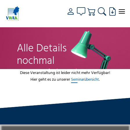
Alle Details
nochmal
genau fokussiert
Diese Veranstaltung ist leider nicht mehr Verfügbar!
Hier geht es zu unserer
.
Seminarübersicht
VWAK
Standorte
Bildungsangebot