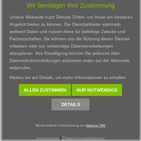
Wir benötigen Ihre Zustimmung
Karriere
Darmstadt
Ausbildung
Links
Frankfurt am Main
Zertifikatslehrgänge
Unsere Webseite nutzt Dienste Dritter, um Ihnen ein besseres
Kontakt
Fulda
Fortbildung
Angebot bieten zu können. Die Dienstanbieter sammeln
Download
Gießen
weltweit Daten und nutzen diese für beliebige Zwecke und
Impressum
Kassel
Partnerschaften. Sie können uns die Nutzung dieser Dienste
Datenschutzerklärung
Wiesbaden
erlauben oder nur notwendige Datenverarbeitungen
Fortbildungszentrum
akzeptieren. Ihre Einwilligung können Sie jederzeit über
Datenschutzeinstellungen anpassen
unten auf der Webseite
Datenschutzeinstellungen anpassen
widerrufen.
© 2002 - 2026 Materna TMT GmbH, powered by CARUSO
Klicken sie auf
Details
, um mehr Informationen zu erhalten.
ALLEN ZUSTIMMEN
NUR NOTWENDIGE
DETAILS
Mit freundlicher Unterstützung von
Materna TMT
Impressum
|
Datenschutzhinweise