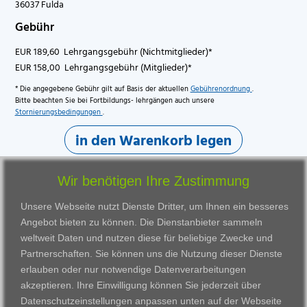
36037 Fulda
Gebühr
EUR 189,60 Lehrgangsgebühr (Nichtmitglieder)*
EUR 158,00 Lehrgangsgebühr (Mitglieder)*
* Die angegebene Gebühr gilt auf Basis der aktuellen
Gebührenordnung
.
Bitte beachten Sie bei Fortbildungs- lehrgängen auch unsere
Stornierungsbedingungen
.
in den Warenkorb legen
Wir benötigen Ihre Zustimmung
Unsere Webseite nutzt Dienste Dritter, um Ihnen ein besseres
Angebot bieten zu können. Die Dienstanbieter sammeln
weltweit Daten und nutzen diese für beliebige Zwecke und
Partnerschaften. Sie können uns die Nutzung dieser Dienste
erlauben oder nur notwendige Datenverarbeitungen
VWAK
Standorte
Bildungsangebot
akzeptieren. Ihre Einwilligung können Sie jederzeit über
Karriere
Darmstadt
Ausbildung
Datenschutzeinstellungen anpassen
unten auf der Webseite