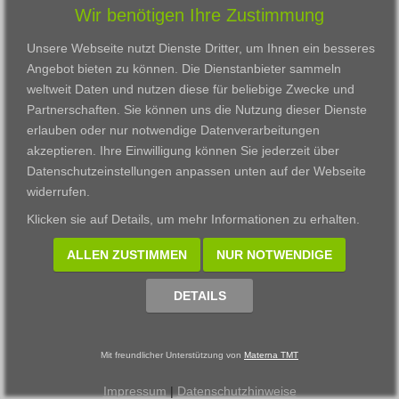
Wir benötigen Ihre Zustimmung
Karriere
Darmstadt
Ausbildung
Links
Frankfurt am Main
Zertifikatslehrgänge
Unsere Webseite nutzt Dienste Dritter, um Ihnen ein besseres
Kontakt
Fulda
Fortbildung
Angebot bieten zu können. Die Dienstanbieter sammeln
Download
Gießen
weltweit Daten und nutzen diese für beliebige Zwecke und
Impressum
Kassel
Partnerschaften. Sie können uns die Nutzung dieser Dienste
Datenschutzerklärung
Wiesbaden
erlauben oder nur notwendige Datenverarbeitungen
Fortbildungszentrum
akzeptieren. Ihre Einwilligung können Sie jederzeit über
Datenschutzeinstellungen anpassen
unten auf der Webseite
Datenschutzeinstellungen anpassen
widerrufen.
© 2002 - 2026 Materna TMT GmbH, powered by CARUSO
Klicken sie auf
Details
, um mehr Informationen zu erhalten.
ALLEN ZUSTIMMEN
NUR NOTWENDIGE
DETAILS
Mit freundlicher Unterstützung von
Materna TMT
Impressum
|
Datenschutzhinweise