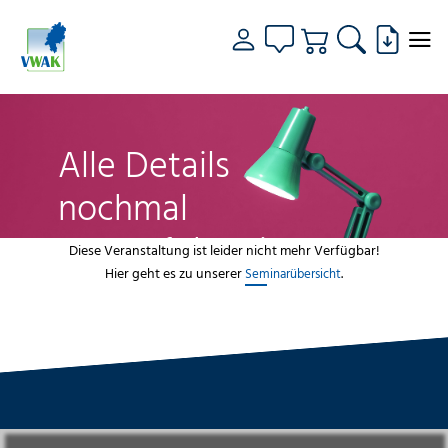
Alle Details
nochmal
genau fokussiert
Diese Veranstaltung ist leider nicht mehr Verfügbar!
Hier geht es zu unserer
.
Seminarübersicht
VWAK
Standorte
Bildungsangebot