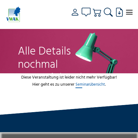
Alle Details
nochmal
genau fokussiert
Diese Veranstaltung ist leider nicht mehr Verfügbar!
Hier geht es zu unserer
.
Seminarübersicht
VWAK
Standorte
Bildungsangebot