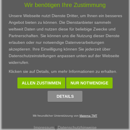
Wir benötigen Ihre Zustimmung
Karriere
Darmstadt
Ausbildung
Links
Frankfurt am Main
Zertifikatslehrgänge
Unsere Webseite nutzt Dienste Dritter, um Ihnen ein besseres
Kontakt
Fulda
Fortbildung
Angebot bieten zu können. Die Dienstanbieter sammeln
Download
Gießen
weltweit Daten und nutzen diese für beliebige Zwecke und
Impressum
Kassel
Partnerschaften. Sie können uns die Nutzung dieser Dienste
Datenschutzerklärung
Wiesbaden
erlauben oder nur notwendige Datenverarbeitungen
Fortbildungszentrum
akzeptieren. Ihre Einwilligung können Sie jederzeit über
Datenschutzeinstellungen anpassen
unten auf der Webseite
Datenschutzeinstellungen anpassen
widerrufen.
© 2002 - 2026 Materna TMT GmbH, powered by CARUSO
Klicken sie auf
Details
, um mehr Informationen zu erhalten.
ALLEN ZUSTIMMEN
NUR NOTWENDIGE
DETAILS
Mit freundlicher Unterstützung von
Materna TMT
Impressum
|
Datenschutzhinweise