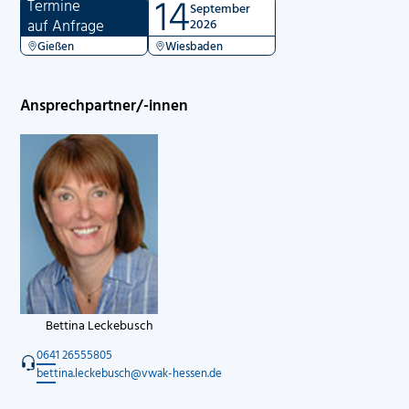
14
Termine
September
auf Anfrage
2026
Gießen
Wiesbaden
Ansprechpartner/-innen
Bettina Leckebusch
0641 26555805
bettina.leckebusch@vwak-hessen.de