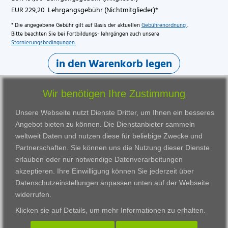
EUR 229,20 Lehrgangsgebühr (Nichtmitglieder)*
* Die angegebene Gebühr gilt auf Basis der aktuellen
Gebührenordnung
.
Bitte beachten Sie bei Fortbildungs- lehrgängen auch unsere
Stornierungsbedingungen
.
in den Warenkorb legen
Wir benötigen Ihre Zustimmung
Unsere Webseite nutzt Dienste Dritter, um Ihnen ein besseres
Angebot bieten zu können. Die Dienstanbieter sammeln
weltweit Daten und nutzen diese für beliebige Zwecke und
Partnerschaften. Sie können uns die Nutzung dieser Dienste
erlauben oder nur notwendige Datenverarbeitungen
VWAK
Standorte
Bildungsangebot
akzeptieren. Ihre Einwilligung können Sie jederzeit über
Karriere
Darmstadt
Ausbildung
Datenschutzeinstellungen anpassen
unten auf der Webseite
Links
Frankfurt am Main
Zertifikatslehrgänge
widerrufen.
Kontakt
Fulda
Fortbildung
Klicken sie auf
Details
, um mehr Informationen zu erhalten.
Download
Gießen