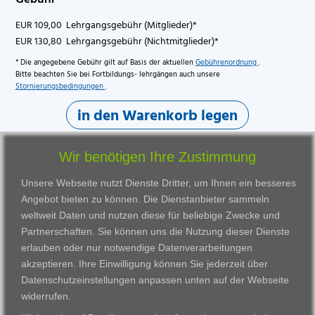
EUR 109,00 Lehrgangsgebühr (Mitglieder)*
EUR 130,80 Lehrgangsgebühr (Nichtmitglieder)*
* Die angegebene Gebühr gilt auf Basis der aktuellen
Gebührenordnung
.
Bitte beachten Sie bei Fortbildungs- lehrgängen auch unsere
Stornierungsbedingungen
.
in den Warenkorb legen
Wir benötigen Ihre Zustimmung
Unsere Webseite nutzt Dienste Dritter, um Ihnen ein besseres
Angebot bieten zu können. Die Dienstanbieter sammeln
weltweit Daten und nutzen diese für beliebige Zwecke und
Partnerschaften. Sie können uns die Nutzung dieser Dienste
erlauben oder nur notwendige Datenverarbeitungen
VWAK
Standorte
Bildungsangebot
akzeptieren. Ihre Einwilligung können Sie jederzeit über
Karriere
Darmstadt
Ausbildung
Datenschutzeinstellungen anpassen
unten auf der Webseite
Links
Frankfurt am Main
Zertifikatslehrgänge
widerrufen.
Kontakt
Fulda
Fortbildung