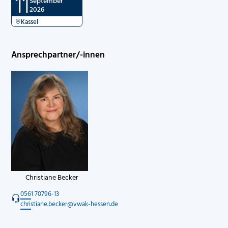
11
September
2026
Kassel
Ansprechpartner/-innen
Christiane Becker
0561 70796-13
christiane.becker@vwak-hessen.de