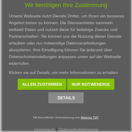
Wir benötigen Ihre Zustimmung
Karriere
Darmstadt
Ausbildung
Links
Frankfurt am Main
Zertifikatslehrgänge
Unsere Webseite nutzt Dienste Dritter, um Ihnen ein besseres
Kontakt
Fulda
Fortbildung
Angebot bieten zu können. Die Dienstanbieter sammeln
Download
Gießen
weltweit Daten und nutzen diese für beliebige Zwecke und
Impressum
Kassel
Partnerschaften. Sie können uns die Nutzung dieser Dienste
Datenschutzerklärung
Wiesbaden
erlauben oder nur notwendige Datenverarbeitungen
Fortbildungszentrum
akzeptieren. Ihre Einwilligung können Sie jederzeit über
Datenschutzeinstellungen anpassen
unten auf der Webseite
Datenschutzeinstellungen anpassen
widerrufen.
© 2002 - 2026 Materna TMT GmbH, powered by CARUSO
Klicken sie auf
Details
, um mehr Informationen zu erhalten.
ALLEN ZUSTIMMEN
NUR NOTWENDIGE
DETAILS
Mit freundlicher Unterstützung von
Materna TMT
Impressum
|
Datenschutzhinweise