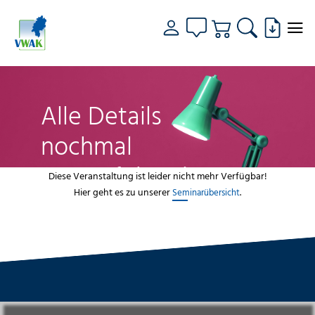
Alle Details
nochmal
genau fokussiert
Diese Veranstaltung ist leider nicht mehr Verfügbar!
Hier geht es zu unserer
.
Seminarübersicht
VWAK
Standorte
Bildungsangebot