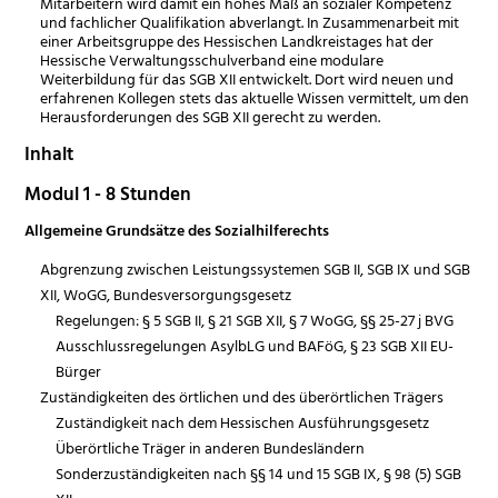
Mitarbeitern wird damit ein hohes Maß an sozialer Kompetenz
und fachlicher Qualifikation abverlangt. In Zusammenarbeit mit
einer Arbeitsgruppe des Hessischen Landkreistages hat der
Hessische Verwaltungsschulverband eine modulare
Weiterbildung für das SGB XII entwickelt. Dort wird neuen und
erfahrenen Kollegen stets das aktuelle Wissen vermittelt, um den
Herausforderungen des SGB XII gerecht zu werden.
Inhalt
Modul 1 - 8 Stunden
Allgemeine Grundsätze des Sozialhilferechts
Abgrenzung zwischen Leistungssystemen SGB II, SGB IX und SGB
XII, WoGG, Bundesversorgungsgesetz
Regelungen: § 5 SGB II, § 21 SGB XII, § 7 WoGG, §§ 25-27 j BVG
Ausschlussregelungen AsylbLG und BAFöG, § 23 SGB XII EU-
Bürger
Zuständigkeiten des örtlichen und des überörtlichen Trägers
Zuständigkeit nach dem Hessischen Ausführungsgesetz
Überörtliche Träger in anderen Bundesländern
Sonderzuständigkeiten nach §§ 14 und 15 SGB IX, § 98 (5) SGB